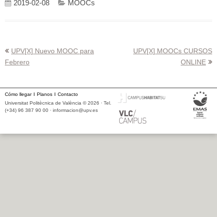
2019-02-08
MOOCs
Navegación
UPV[X] Nuevo MOOC para
UPV[X] MOOCs CURSOS
Febrero
ONLINE
de
entradas
Cómo llegar
Planos
Contacto
Universitat Politècnica de València © 2026 · Tel.
(+34) 96 387 90 00 ·
informacion@upv.es