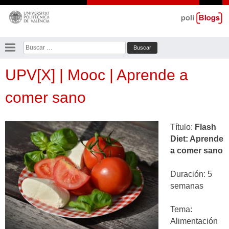
Saltar
al
contenido
Buscar:
UPV[X] | Mooc | Aprende a
comer sano
Título:
Flash
Diet: Aprende
a comer sano
Duración: 5
semanas
Tema:
Alimentación