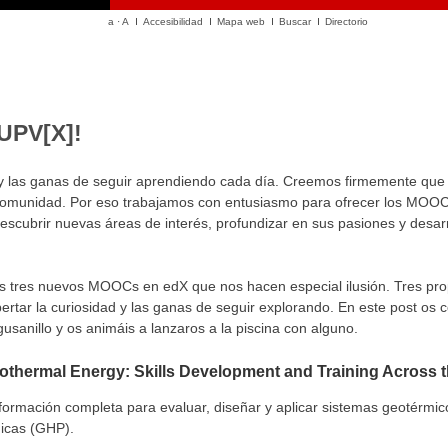
a
·
A
Accesibilidad
Mapa web
Buscar
Directorio
UPV[X]!
y las ganas de seguir aprendiendo cada día. Creemos firmemente que 
 comunidad. Por eso trabajamos con entusiasmo para ofrecer los MOO
scubrir nuevas áreas de interés, profundizar en sus pasiones y desarro
s tres nuevos MOOCs en edX que nos hacen especial ilusión. Tres pro
pertar la curiosidad y las ganas de seguir explorando. En este post os
usanillo y os animáis a lanzaros a la piscina con alguno.
eothermal Energy: Skills Development and Training Across 
ormación completa para evaluar, diseñar y aplicar sistemas geotérmico
micas (GHP).