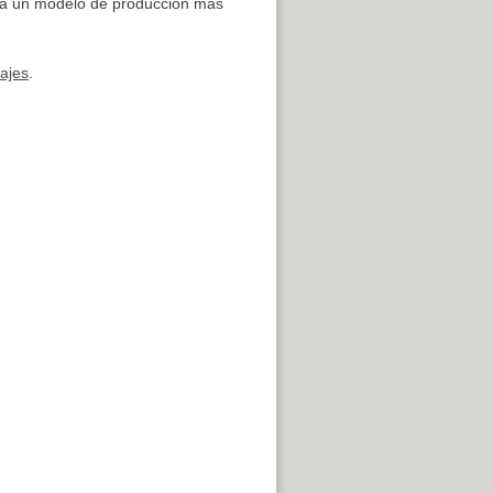
acia un modelo de producción más
ajes
.