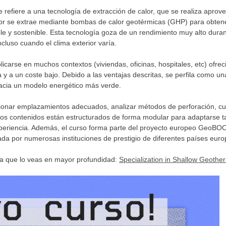
e refiere a una tecnología de extracción de calor, que se realiza apro
lor se extrae mediante bombas de calor geotérmicas (GHP) para obtener
le y sostenible. Esta tecnología goza de un rendimiento muy alto duran
luso cuando el clima exterior varía.
icarse en muchos contextos (viviendas, oficinas, hospitales, etc) ofre
a y a un coste bajo. Debido a las ventajas descritas, se perfila como un
 hacia un modelo energético más verde.
ionar emplazamientos adecuados, analizar métodos de perforación, cu
Los contenidos están estructurados de forma modular para adaptarse t
xperiencia. Además, el curso forma parte del proyecto europeo GeoBO
da por numerosas instituciones de prestigio de diferentes países euro
ara que lo veas en mayor profundidad:
Specialization in Shallow Geothe