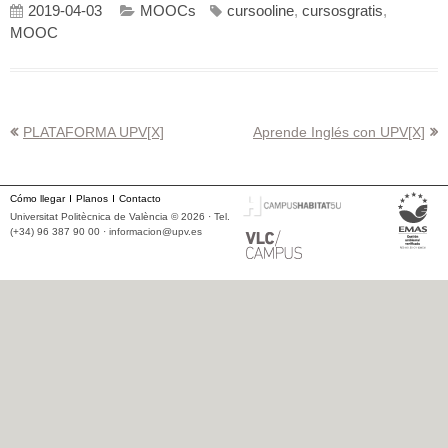
2019-04-03
MOOCs
cursooline
,
cursosgratis
,
MOOC
Navegación
PLATAFORMA UPV[X]
Aprende Inglés con UPV[X]
de
entradas
Cómo llegar
Planos
Contacto
Universitat Politècnica de València © 2026 · Tel.
(+34) 96 387 90 00 ·
informacion@upv.es