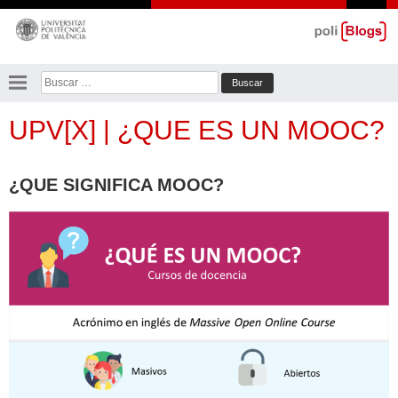
Saltar
al
contenido
Buscar:
UPV[X] | ¿QUE ES UN MOOC?
¿QUE SIGNIFICA MOOC?