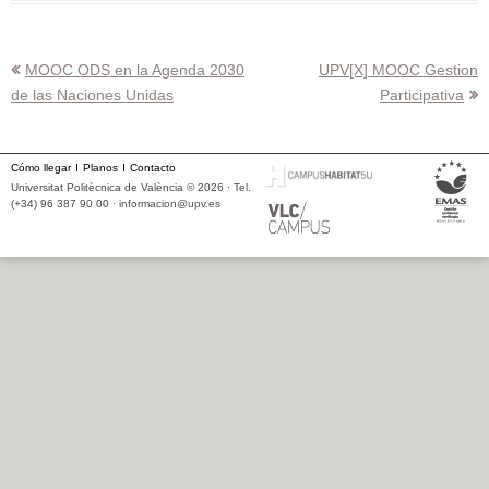
Navegación
MOOC ODS en la Agenda 2030
UPV[X] MOOC Gestion
de las Naciones Unidas
Participativa
de
entradas
Cómo llegar
Planos
Contacto
Universitat Politècnica de València © 2026 · Tel.
(+34) 96 387 90 00 ·
informacion@upv.es