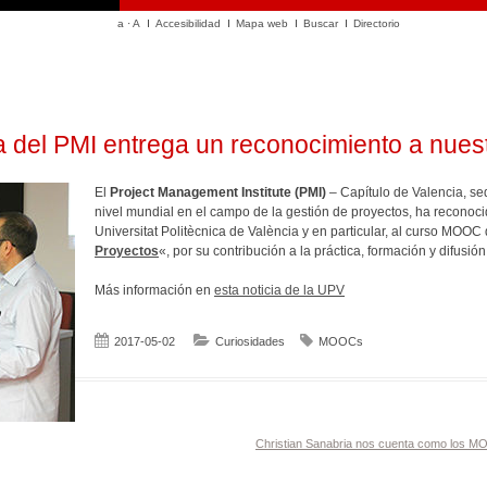
a
·
A
Accesibilidad
Mapa web
Buscar
Directorio
ia del PMI entrega un reconocimiento a nu
El
Project Management Institute (PMI)
– Capítulo de Valencia, sed
nivel mundial en el campo de la gestión de proyectos, ha recono
Universitat Politècnica de València y en particular, al curso MOOC
Proyectos
«, por su contribución a la práctica, formación y difusió
Más información en
esta noticia de la UPV
2017-05-02
Curiosidades
MOOCs
Christian Sanabria nos cuenta como los MO