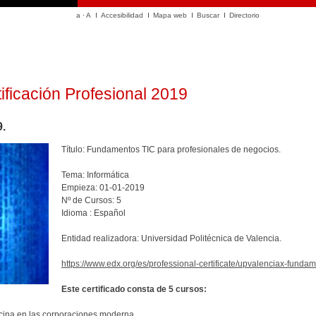
a
·
A
Accesibilidad
Mapa web
Buscar
Directorio
ficación Profesional 2019
9.
Título: Fundamentos TIC para profesionales de negocios.
Tema: Informática
Empieza: 01-01-2019
Nº de Cursos: 5
Idioma : Español
Entidad realizadora: Universidad Politécnica de Valencia.
https://www.edx.org/es/professional-certificate/upvalenciax-funda
Este certificado consta de 5 cursos:
icina en las corporaciones moderna.