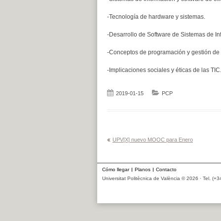
-Tecnología de hardware y sistemas.
-Desarrollo de Software de Sistemas de In
-Conceptos de programación y gestión de 
-Implicaciones sociales y éticas de las TIC
2019-01-15
PCP
Navegación
UPV[X] nuevo MOOC para Enero
de
entradas
Cómo llegar
Planos
Contacto
Universitat Politècnica de València © 2026 · Tel. (+