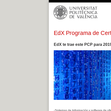
Saltar
al
contenido
EdX Programa de Certi
EdX te trae este PCP para 201
-Sistemas de Información y software de of